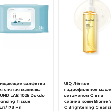
ищающие салфетки
UIQ Лёгкое
я снятия макияжа
гидрофильное масл
UND LAB 1025 Dokdo
витамином С для
eansing Tissue
сияния кожи Biome V
шт/178 мл
C Brightening Cleans