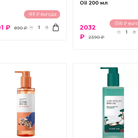
Oil 200 мл
-89 ₽ выгода
-358 ₽ выг
1 ₽
2032
890 ₽
₽
2390 ₽