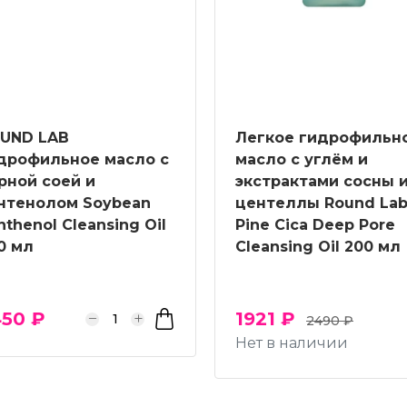
UND LAB
Легкое гидрофильн
дрофильное масло с
масло с углём и
рной соей и
экстрактами сосны 
нтенолом Soybean
центеллы Round La
nthenol Cleansing Oil
Pine Cica Deep Pore
0 мл
Cleansing Oil 200 мл
50 ₽
1921 ₽
2490 ₽
Нет в наличии