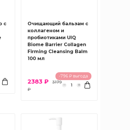
о с
Очищающий бальзам с
коллагеном и
e
пробиотиками UIQ
Biome Barrier Collagen
Firming Cleansing Balm
100 мл
-796 ₽ выгода
2383 ₽
3179
₽