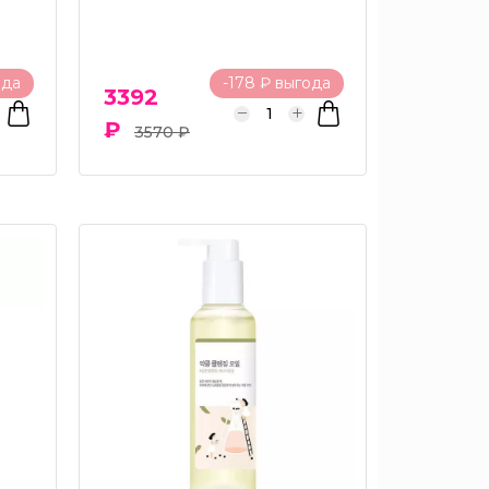
ода
-178 ₽ выгода
3392
₽
3570 ₽