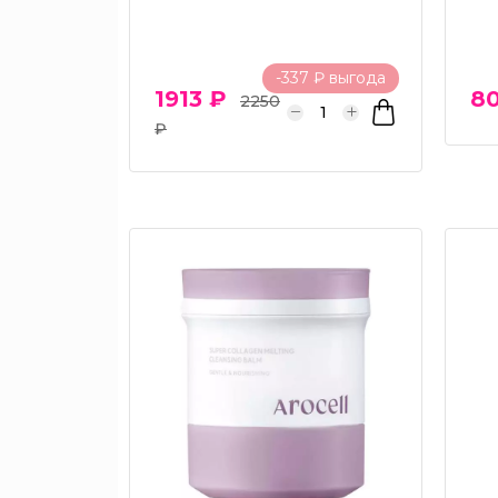
-337 ₽ выгода
1913 ₽
80
2250
₽