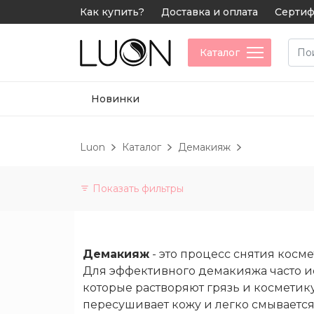
Как купить?
Доставка и оплата
Сертиф
Каталог
Новинки
Luon
Каталог
Демакияж
Показать фильтры
Категории
Витамины
Демакияж
- это процесс снятия косм
и
Для эффективного демакияжа часто и
БАДы
которые растворяют грязь и косметик
пересушивает кожу и легко смывается
Не