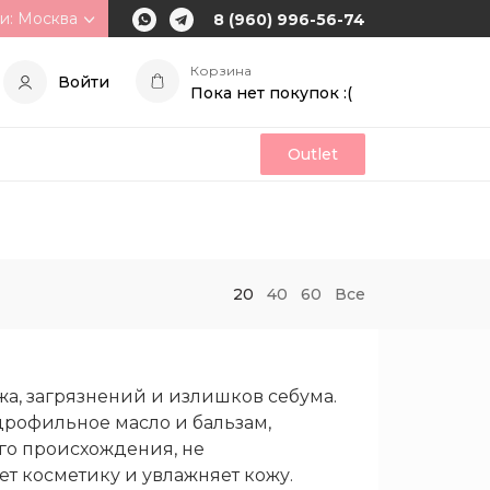
и: Москва
8 (960) 996-56-74
Корзина
Войти
Пока нет покупок :(
Outlet
20
40
60
Все
жа, загрязнений и излишков себума.
дрофильное масло и бальзам,
го происхождения, не
т косметику и увлажняет кожу.