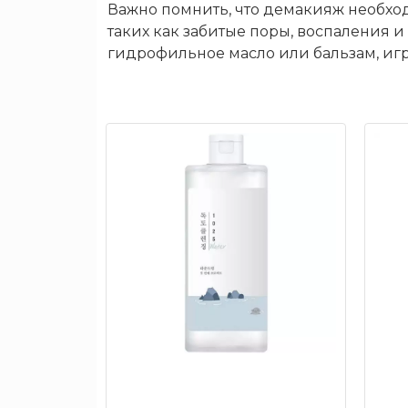
Важно помнить, что демакияж необхо
будет
таких как забитые поры, воспаления 
больше
гидрофильное масло или бальзам, игр
в
продаже
Скидки
до
50%
Бренды
Макияж