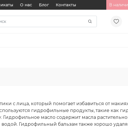
икаты
О нас
Блог
Контакты
В наличи
етики с лица, который помогает избавиться от макия
спользуются гидрофильные продукты, такие как ги
у. Гидрофильное масло содержит масла растительно
 водой. Гидрофильный бальзам также хорошо удаляе