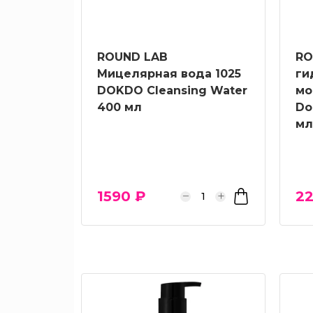
По
проблеме
ROUND LAB
RO
Мицелярная вода 1025
ги
Уход
DOKDO Cleansing Water
мо
400 мл
Do
мл
Активы
1590 ₽
22
Серии