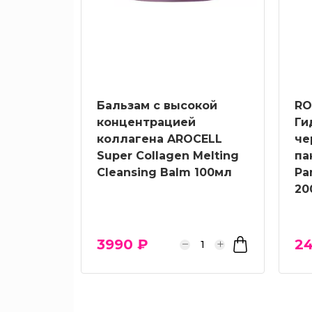
Бальзам с высокой
RO
концентрацией
Ги
коллагена AROCELL
че
Super Collagen Melting
па
Cleansing Balm 100мл
Pa
20
3990 ₽
24