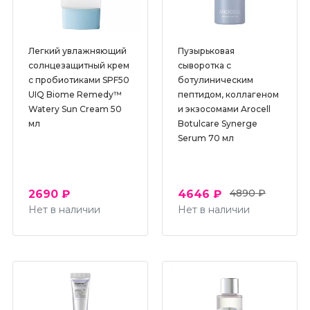
Легкий увлажняющий
Пузырьковая
солнцезащитный крем
сыворотка с
с пробиотиками SPF50
ботулиническим
UIQ Biome Remedy™
пептидом, коллагеном
Watery Sun Cream 50
и экзосомами Arocell
мл
Botulcare Synerge
Serum 70 мл
4890 ₽
2690 ₽
4646 ₽
Нет в наличии
Нет в наличии