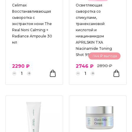
Celimax
Осветляющая
Восстанавливающая
сыворотка со
сыворотка с
спикулами,
экстрактом нони The
транексамовой
Real Noni Calming +
кислотой и
Radiance Ampoule 30
ниацинамидом
мл
APRILSKIN TXA
Niacinamide Toning
Shot 99 Serum 30 мл
-144 ₽ выгода
2890 ₽
2290 ₽
2746 ₽