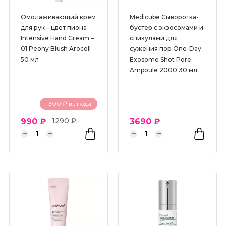
Омолаживающий крем
Medicube Сыворотка-
для рук – цвет пиона
бустер с экзосомами и
Intensive Hand Cream –
спикулами для
01 Peony Blush Arocell
сужения пор One-Day
50 мл
Exosome Shot Pore
Ampoule 2000 30 мл
-300 ₽ выгода
1290 ₽
990 ₽
3690 ₽