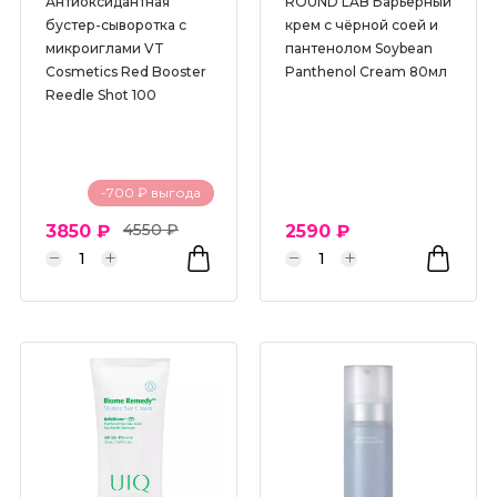
Антиоксидантная
ROUND LAB Барьерный
бустер-сыворотка с
крем с чёрной соей и
микроиглами VT
пантенолом Soybean
Cosmetics Red Booster
Panthenol Cream 80мл
Reedle Shot 100
-700 ₽ выгода
4550 ₽
3850 ₽
2590 ₽