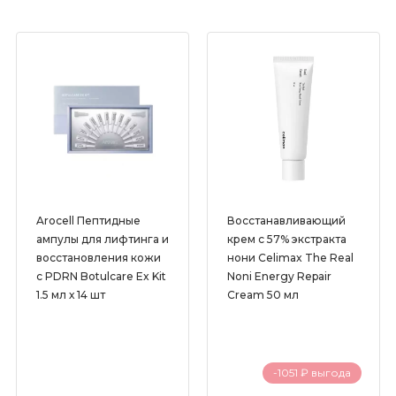
Arocell Пептидные
Восстанавливающий
ампулы для лифтинга и
крем с 57% экстракта
восстановления кожи
нони Celimax The Real
с PDRN Botulcare Ex Kit
Noni Energy Repair
1.5 мл х 14 шт
Cream 50 мл
-1051 ₽ выгода