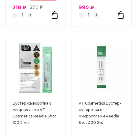
290 ₽
218 ₽
990 ₽
РНА кислоты
Сквалан
Спикулы
Токоферол (Витамин Е)
Транексамовая кислота
Церамиды
Цинк
Экстракт куркумы
Экстракт центеллы азиатской
Бустер-сыворотка с
VT Cosmetics Бустер-
Янтарная кислота
микроиглами VT
сыворотка с
Cosmetics Reedle Shot
микроиглами Reedle
Серии
100 2 мл
Shot 300 2мл