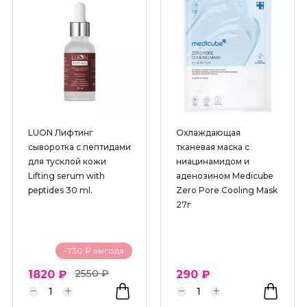
BHA кислоты
PDRN
Аденозин
Азелаоовая кислота
Аллантоин
LUON Лифтинг
Охлаждающая
АНА кислоты
сыворотка с пептидами
тканевая маска с
для тусклой кожи
ниацинамидом и
Антиоксиданты
Lifting serum with
аденозином Medicube
Арбутин
peptides 30 ml.
Zero Pore Cooling Mask
27г
Аргинин
Бакучиол
-730 ₽ выгода
Витамин С
2550 ₽
1820 ₽
290 ₽
Гиалуроновая кислота