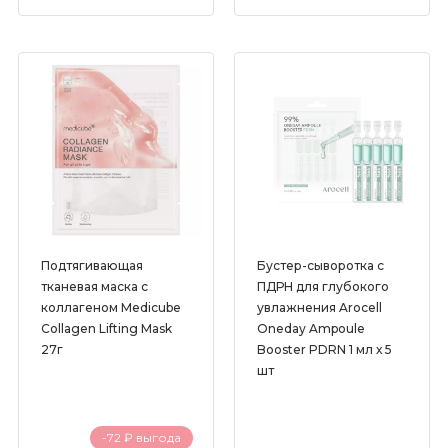
Глутатион
Каолин
Кислоты
Койевая кислота
Коллаген
Комплекс растительных экстрактов
Кофеин
Ниацинамид (Витамин В3)
Подтягивающая
Бустер-сыворотка с
тканевая маска с
ПДРН для глубокого
Пантенол (Витамин В5)
коллагеном Medicube
увлажнения Arocell
Collagen Lifting Mask
Oneday Ampoule
Пептиды
27г
Booster PDRN 1 мл х 5
Пробиотики
шт
Растительные масла в косметике
Ретинол
-72 ₽ выгода