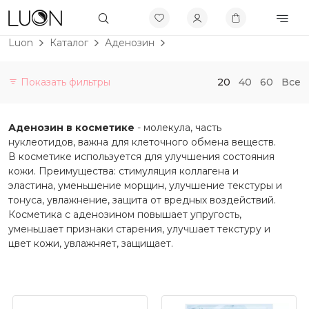
Luon
Каталог
Аденозин
Показать фильтры
20
40
60
Все
Категории
Аденозин в косметике
- молекула, часть
Витамины и БАДы
нуклеотидов, важна для клеточного обмена веществ.
Не будет больше в продаже
В косметике используется для улучшения состояния
кожи. Преимущества: стимуляция коллагена и
Скидки до 50%
эластина, уменьшение морщин, улучшение текстуры и
Бренды
тонуса, увлажнение, защита от вредных воздействий.
Косметика с аденозином повышает упругость,
Макияж
уменьшает признаки старения, улучшает текстуру и
цвет кожи, увлажняет, защищает.
По проблеме
Уход
Активы