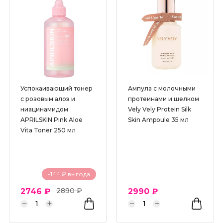
Успокаивающий тонер
Ампула с молочными
с розовым алоэ и
протеинами и шелком
ниацинамидом
Vely Vely Protein Silk
APRILSKIN Pink Aloe
Skin Ampoule 35 мл
Vita Toner 250 мл
-144 ₽ выгода
2890 ₽
2746 ₽
2990 ₽