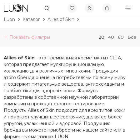
Luon
Каталог
Allies of Skin
Показать фильтры
20
40
60
Все
Категории
Allies of Skin
- это премиальная косметика из США,
Витамины и БАДы
которая предлагает мультифункциональную
Не будет больше в продаже
коллекцию для различных типов кожи. Продукция
этого бренда оценена потребителями по всему миру
Скидки до 50%
и содержит питательные вещества, антиоксиданты и
Бренды
пробиотики для здоровья кожи. Формулы
разработаны в собственной научной лаборатории
Allies of Skin
компании и проходят строгое тестирование.
Продукты Allies of Skin подходят для всех типов кожи
APRILSKIN
и помогают улучшить ее состояние, делая ее более
упругой, увлажненной и здоровой. Продукцию
AROCELL
бренда вы можете приобрести на нашем сайте или в
AXIS-Y
фирменных магазинах LUON.