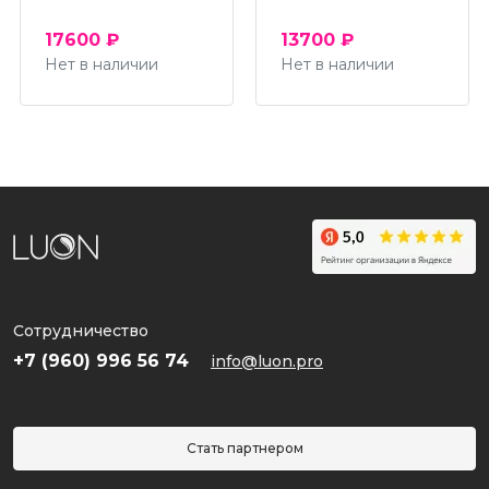
SKIN 1004
17600 ₽
13700 ₽
UIQ
Нет в наличии
Нет в наличии
Vely Vely
VT Cosmetics
Макияж
По проблеме
Уход
Активы
Сотрудничество
Серии
+7 (960) 996 56 74
info@luon.pro
Стать партнером