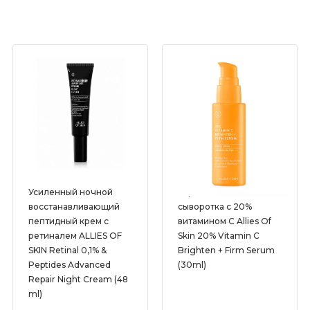
BBIA
Biodance
Celimax
Dr. Althea
House of HUR
Liposomal vitamins
LUON
Ma:nyo
Усиленный ночной
Укрепляющая
восстанавливающий
сыворотка с 20%
Medicube
пептидный крем с
витамином C Allies Of
ретиналем ALLIES OF
Skin 20% Vitamin C
Raund Lab
SKIN Retinal 0,1% &
Brighten + Firm Serum
Real Barrier
Peptides Advanced
(30ml)
Repair Night Cream (48
Schwanen Garten
ml)