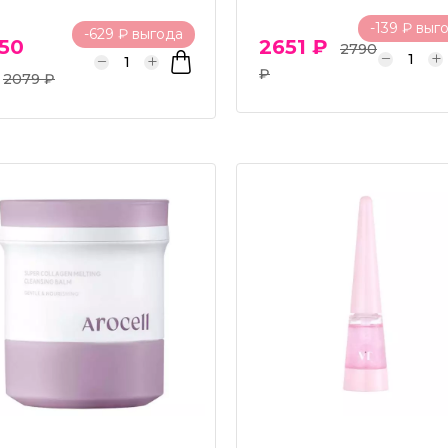
-139 ₽ выг
-629 ₽ выгода
50
2651 ₽
2790
₽
2079 ₽