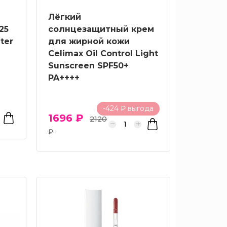
Лёгкий
25
солнцезащитный крем
ter
для жирной кожи
Celimax Oil Control Light
Sunscreen SPF50+
PA++++
-424 ₽ выгода
1696 ₽
2120
₽