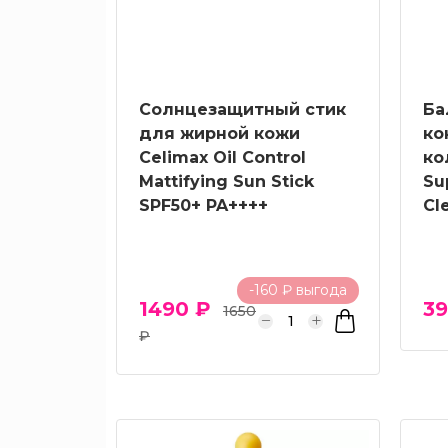
Растительные
масла в
косметике
Ретинол
Солнцезащитный стик
Ба
РНА
для жирной кожи
ко
кислоты
Celimax Oil Control
ко
Mattifying Sun Stick
Su
Сквалан
SPF50+ PA++++
Cl
Спикулы
Токоферол
(Витамин
-160 ₽ выгода
1490 ₽
39
Е)
1650
₽
Транексамовая
кислота
Церамиды
Цинк