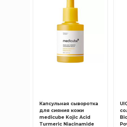
Экстракт
куркумы
Экстракт
центеллы
азиатской
Янтарная
кислота
Серии
Капсульная сыворотка
UI
для сияния кожи
со
medicube Kojic Acid
Bi
Turmeric Niacinamide
Po