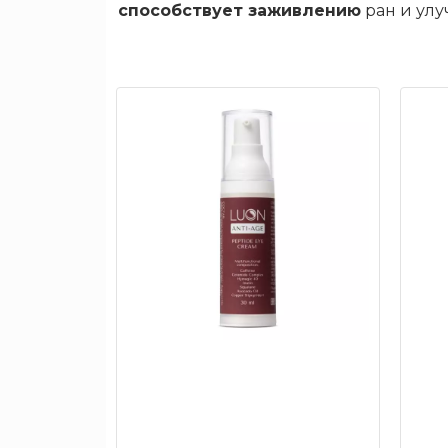
способствует заживлению
ран и улу
будет
больше
в
продаже
Скидки
до
50%
Бренды
Макияж