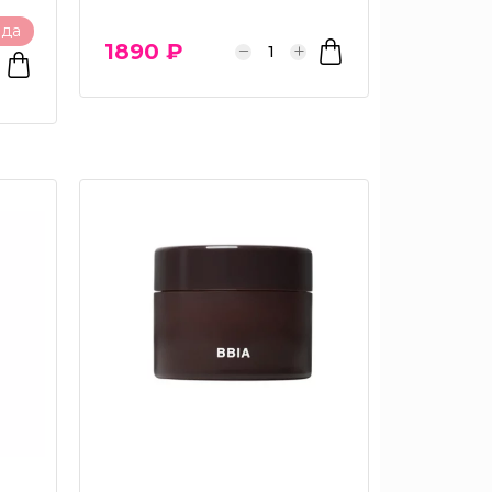
ода
1890 ₽