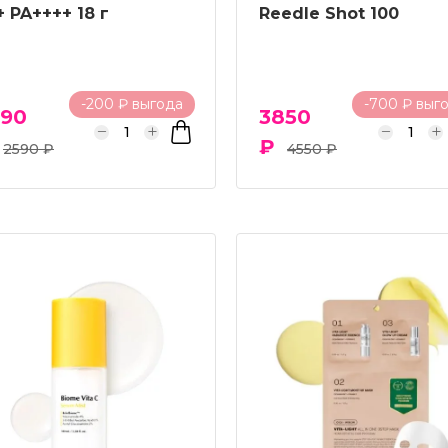
+ PA++++ 18 г
Reedle Shot 100
-200 ₽ выгода
-700 ₽ выг
390
3850
₽
2590 ₽
4550 ₽