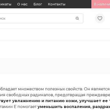
икаты
О нас
Блог
Контакты
В наличи
обладает множеством полезных свойств. Он являет
вия свободных радикалов, предотвращая преждевре
вует увлажнению и питанию кожи, улучшает ее т
витамин Е помогает
уменьшить воспаления, раздра