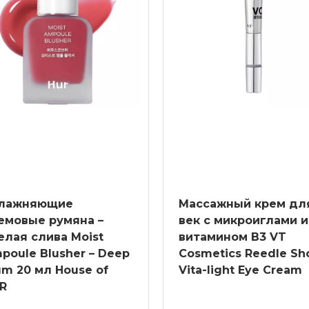
лажняющие
Массажный крем дл
емовые румяна –
век с микроиглами и
елая слива Moist
витамином B3 VT
poule Blusher – Deep
Cosmetics Reedle Sh
um 20 мл House of
Vita-light Eye Cream
R