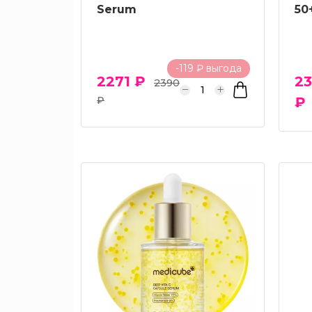
Serum
50
-119 ₽ выгода
2271 ₽
2
2390
₽
₽