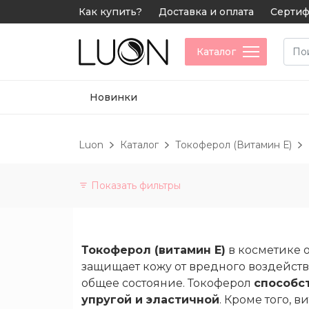
Как купить?
Доставка и оплата
Сертиф
Каталог
Новинки
Luon
Каталог
Токоферол (Витамин Е)
Показать фильтры
Категории
Витамины
Токоферол (витамин Е)
в косметике 
и
защищает кожу от вредного воздейст
БАДы
общее состояние. Токоферол
способст
упругой и эластичной
. Кроме того, 
Не