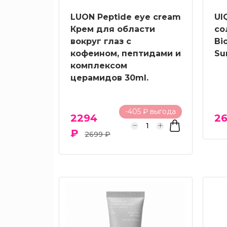
По
проблеме
LUON Peptide eye сream
UI
Крем для области
со
вокруг глаз с
Bi
кофеином, пептидами и
Su
Уход
комплексом
церамидов 30ml.
Активы
-405 ₽ выгода
2294
26
₽
BHA
2699 ₽
кислоты
PDRN
Аденозин
Азелаоовая
кислота