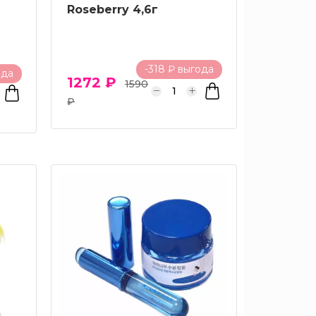
Roseberry 4,6г
-318 ₽ выгода
ода
1272 ₽
1590
₽