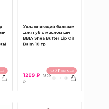
р
Увлажняющий бальзам
ами
для губ с маслом ши
BBIA Shea Butter Lip Oil
tal
Balm 10 гр
ода
-230 ₽ выгода
1299 ₽
1529
₽