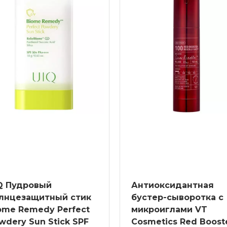
Q Пудровый
Антиоксидантная
лнцезащитный стик
бустер-сыворотка с
ome Remedy Perfect
микроиглами VT
wdery Sun Stick SPF
Cosmetics Red Boost