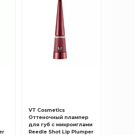
VT Cosmetics
Оттеночный плампер
для губ с микроиглами
er
Reedle Shot Lip Plumper