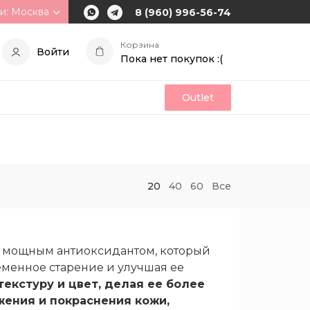
и: Москва
8 (960) 996-56-74
Корзина
Войти
Пока нет покупок :(
Outlet
20
40
60
Все
ся мощным антиоксидантом, который
менное старение и улучшая ее
екстуру и цвет, делая ее более
жения и покраснения кожи,