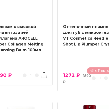
льзам с высокой
Оттеночный плампе
нцентрацией
для губ с микроигл
ллагена AROCELL
VT Cosmetics Reedle
per Collagen Melting
Shot Lip Plumper Crys
eansing Balm 100мл
-318 ₽ выг
90 ₽
1272 ₽
1590
₽