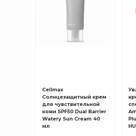
Аллантоин
АНА
кислоты
Антиоксиданты
Арбутин
Аргинин
Бакучиол
Витамин
С
Celimax
Ув
Гиалуроновая
Солнцезащитный крем
кр
кислота
для чувствительной
сп
Глутатион
кожи SPF50 Dual Barrier
Am
Watery Sun Cream 40
Pl
Каолин
мл
HU
Кислоты