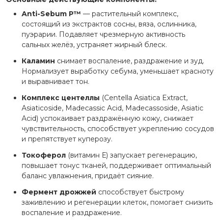
Anti-Sebum P
™
— растительный комплекс,
состоящий из экстрактов сосны, вяза, ослинника,
пуэрарии. Подавляет чрезмерную активность
сальных желёз, устраняет жирный блеск.
Каламин
снимает воспаление, раздражение и зуд.
Нормализует выработку себума, уменьшает красноту
и выравнивает тон.
Комплекс центеллы
(Centella Asiatica Extract,
Asiaticoside, Madecassic Acid, Madecassoside, Asiatic
Acid) успокаивает раздражённую кожу, снижает
чувствительность, способствует укреплению сосудов
и препятствует куперозу.
Токоферол
(витамин Е) запускает регенерацию,
повышает тонус тканей, поддерживает оптимальный
баланс увлажнения, придаёт сияние.
Фермент дрожжей
способствует быстрому
заживлению и регенерации клеток, помогает снизить
воспаление и раздражение.