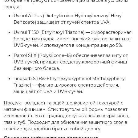
которые не требуют обновления до 8 часов в условиях
города:
Uvinul A Plus (Diethylamino Hydroxybenzoyl Hexyl
Benzoate) защищает от лучей спектра UVA.
Uvinul T 150 (Ethylhexyl Triazone) — жирорастворимая
бесцветная пудра, имеет высокий фактор защиты от
UVB-лучей. Используется в концентрации до 5%.
Parsol SLX (Polysilicone–15) обеспечивает защиту от
UVB-лучей, придаёт средству комфортный финиш
без жирного блеска.
Tinosorb S (Bis-Ethylhexyloxyphenol Methoxyphenyl
Triazine) — фильтр широкого спектра действия,
защищает от UVA и UVB-лучей.
Продукт обладает тающей шелковистой текстурой с
матовым финишем. Стик треугольной формы позволяет
использовать его в труднодоступных зонах вокруг носа,
глаз и губ. Подходит для обновления защитного слоя в
течение дня, удобно брать с собой дорогу.
Основные действующие компоненты: