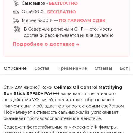
Самовывоз -
БЕСПЛАТНО
От 4500 ₽ -
БЕСПЛАТНО
Менее 4500 ₽ —
ПО ТАРИФАМ СДЭК
В Северные регионы и СНГ — стоимость
доставки рассчитывается индивидуально
Подробнее о доставке
Описание
Состав
Применение
Отзывы
Вопр
Стик для жирной кожи
Celimax
Oil Control Mattifying
Sun Stick SPF50+ PA++++
защищает от негативного
воздействия УФ-лучей, препятствует образованию
пигментации и обладает фотопротекторным свойством.
Нормализует активность сальных желёз, успокаивает,
оказывает противовоспалительное действие.
Содержит фотостабильные химические УФ-фильтры,