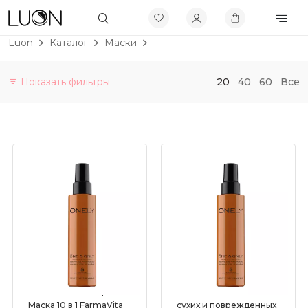
Luon
Каталог
Маски
Показать фильтры
20
40
60
Все
Категории
Витамины и БАДы
Не будет больше в продаже
Скидки до 50%
Бренды
Макияж
По проблеме
Уход
Несмываемая Спрей-
Питательная маска для
Активы
Маска 10 в 1 FarmaVita
сухих и поврежденных