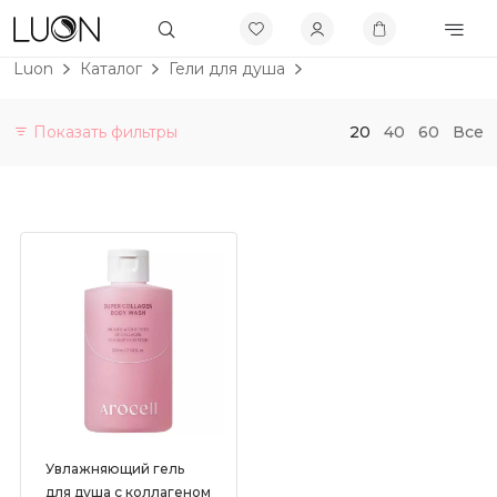
Luon
Каталог
Гели для душа
Показать фильтры
20
40
60
Все
Категории
Витамины и БАДы
Не будет больше в продаже
Скидки до 50%
Бренды
Макияж
По проблеме
Уход
Увлажняющий гель
Активы
для душа с коллагеном