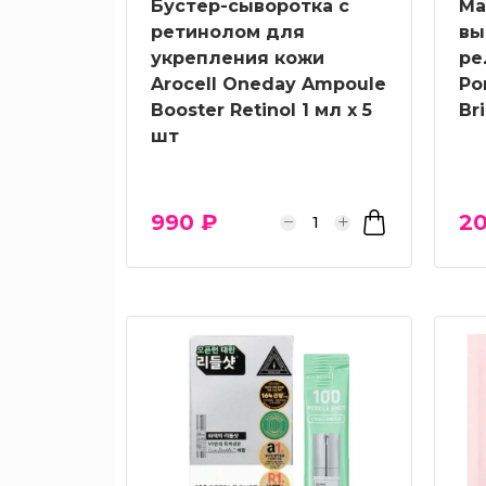
Бустер-сыворотка с
Ма
ретинолом для
вы
укрепления кожи
ре
Arocell Oneday Ampoule
Po
Booster Retinol 1 мл х 5
Br
шт
990 ₽
2