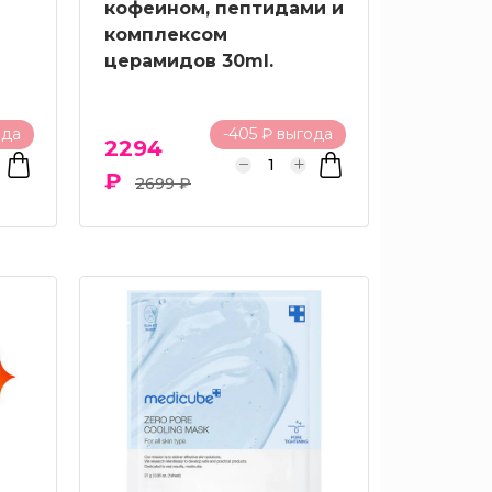
кофеином, пептидами и
комплексом
церамидов 30ml.
ода
-405 ₽ выгода
2294
₽
2699 ₽