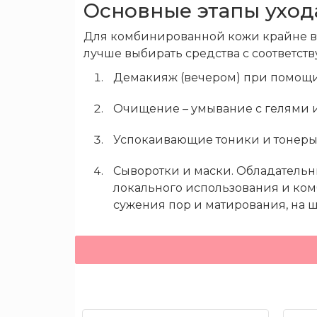
Основные этапы уход
будет
больше
Для комбинированной кожи крайне ва
в
лучше выбирать средства с соответс
продаже
Демакияж (вечером) при помощ
Скидки
до
Очищение – умывание с гелями 
50%
Успокаивающие тоники и тонеры
Сыворотки и маски. Обладатель
Бренды
локального использования и комб
сужения пор и матирования, на
Дневной/ночной крем для увлажн
Макияж
SPF. Это мастхэв для всех, кто заб
Действующие вещес