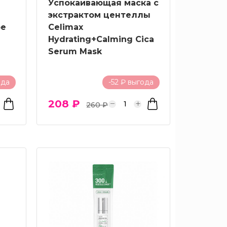
Успокаивающая маска с
экстрактом центеллы
be
Celimax
Hydrating+Calming Cica
Serum Mask
ода
-52 ₽ выгода
208 ₽
260 ₽