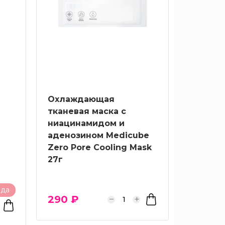
Охлаждающая
тканевая маска с
ниацинамидом и
аденозином Medicube
Zero Pore Cooling Mask
27г
ода
290 ₽