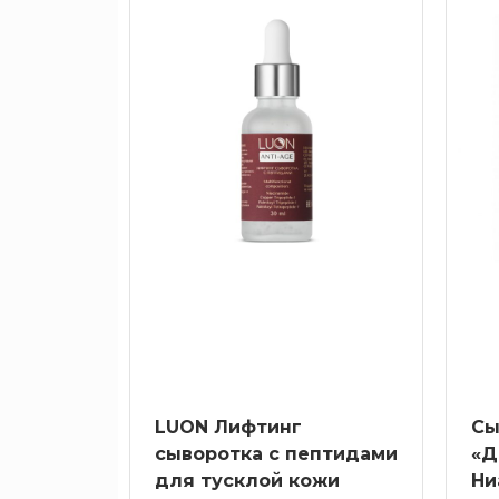
По
В составах косметических средств дл
проблеме
меньше консервантов, ароматизаторов
брендов по доступным ценам вы может
проверенных производителей, удобные
по уходу за собой и выбору космети
Уход
уходовую линейку с учетом потребно
Активы
Серии
LUON Лифтинг
Сы
сыворотка с пептидами
«Д
для тусклой кожи
Ни