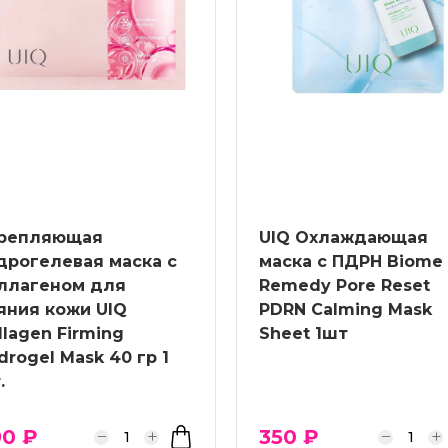
репляющая
UIQ Охлаждающая
дрогелевая маска с
маска с ПДРН Biome
ллагеном для
Remedy Pore Reset
яния кожи UIQ
PDRN Calming Mask
llagen Firming
Sheet 1шт
drogel Mask 40 гр 1
.
90 ₽
350 ₽