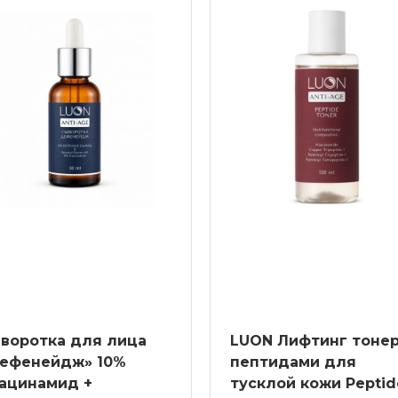
я кожи комби важна «чистота». Чем больше натураль
, красителей – тем лучше и полезнее. Купить уходо
е в интернет-магазине LUON. У нас вам всегда дос
 условия доставки в любой город РФ, скидки, акц
ки. Нужна профессиональная консультация? Специал
стей вашей кожи – звоните или пишите в мессендже
воротка для лица
LUON Лифтинг тонер
ефенейдж» 10%
пептидами для
ацинамид +
тусклой кожи Peptid