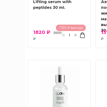
Lifting serum with
Аз
peptides 30 ml.
по
жи
ма
вы
-730 ₽ выгода
30
1820 ₽
13
2550
₽
₽