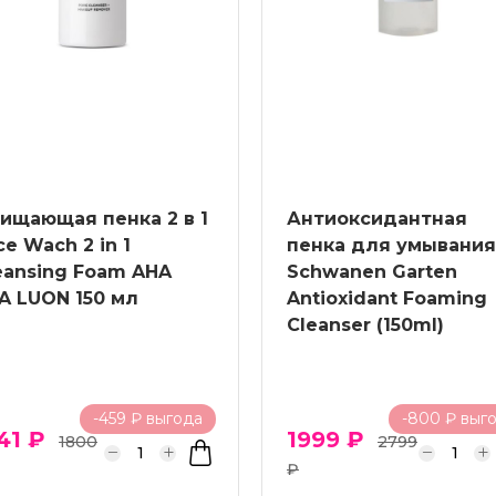
ищающая пенка 2 в 1
Антиоксидантная
ce Wach 2 in 1
пенка для умывания
eansing Foam AHA
Schwanen Garten
A LUON 150 мл
Antioxidant Foaming
Cleanser (150ml)
-459 ₽ выгода
-800 ₽ выг
41 ₽
1999 ₽
1800
2799
₽