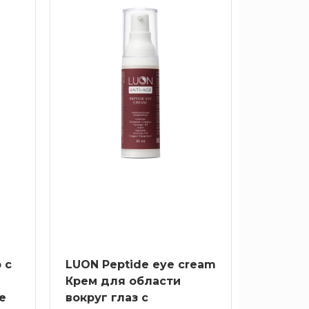
ных растительных компонентов и
вые средства известных корейских
тупны большой выбор средств от
ии, а также экспертные материалы
исты LUON готовы подобрать
ры.
 с
LUON Peptide eye сream
Крем для области
e
вокруг глаз с