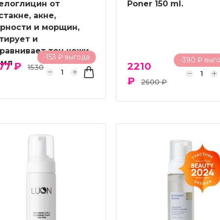
елоглицин от
Poner 150 ml.
стакне, акне,
рности и морщин,
тирует и
равнивает тон кожи
-153 ₽ выгода
-390 ₽ выг
 мл
77 ₽
2210
1530
₽
2600 ₽