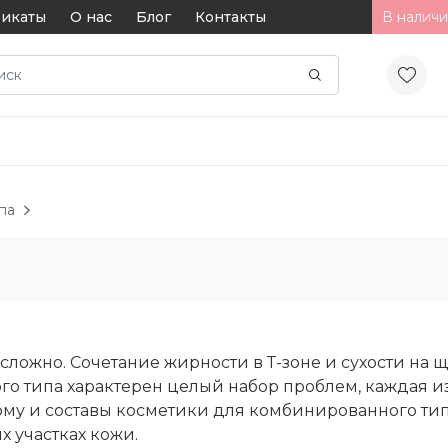
икаты
О нас
Блог
Контакты
В наличи
па
сложно. Сочетание жирности в Т-зоне и сухости на щ
го типа характерен целый набор проблем, каждая из
тому и составы косметики для комбинированного т
 участках кожи.