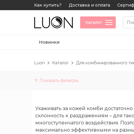
Как купить?
Доставка и оплата
Сертиф
Каталог
Новинки
Luon
Каталог
Для комбинированного ти
Показать фильтры
Категории
Витамины
Ухаживать за кожей комби достаточно 
и
склонность к раздражениям – для тако
БАДы
многоступенчатого воздействия. Поэ
максимально эффективными на разных
Не