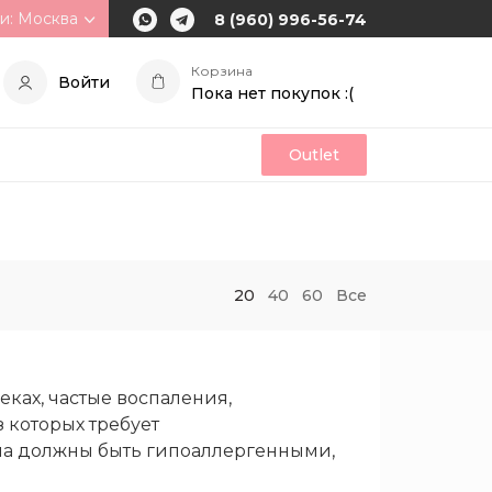
и: Москва
8 (960) 996-56-74
Корзина
Войти
Пока нет покупок :(
Outlet
20
40
60
Все
еках, частые воспаления,
 которых требует
ипа должны быть гипоаллергенными,