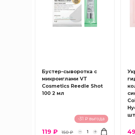
Бустер-сыворотка с
Ук
микроиглами VT
ги
Cosmetics Reedle Shot
ко
100 2 мл
си
Co
Hy
шт
-31 ₽ выгода
119 ₽
4
150 ₽