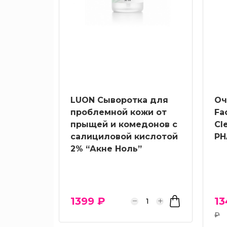
LUON Сыворотка для
Оч
проблемной кожи от
Fa
прыщей и комедонов с
Cl
салициловой кислотой
PH
2% “Акне Ноль”
1399 ₽
13
₽