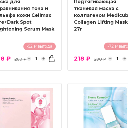
ска для
Подтягивающая
равнивания тона и
тканевая маска с
льефа кожи Celimax
коллагеном Medicu
re+Dark Spot
Collagen Lifting Mask
ightening Serum Mask
27г
-52 ₽ выгода
-72 ₽ выг
08 ₽
218 ₽
260 ₽
290 ₽