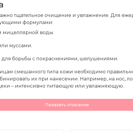
а
жно тщательное очищение и увлажнение. Для ежед
твующими формулами:
и мицеллярной воды.
или муссами.
 для борьбы с покраснениями, шелушениями.
ницам смешанного типа кожи необходимо правильно
инировать их при нанесении. Например, на нос, ло
 щеки – интенсивно питающую или увлажняющую.
ения или питания (в холодное время года).
Показать описание
отится о молодости и красоте.
тва