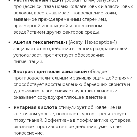
Растительный ПДРН
(Sodium DNA) запускает
процессы синтеза новых коллагеновых и эластиновых
волокон, восстанавливает повреждение кожи,
вызванное преждевременным старением,
чрезмерной инсоляцией и агрессивным
воздействием других факторов среды.
Ацетил гексапептид-1
(Acetyl Hexapeptide-1)
защищает от воздействия внешних раздражителей,
успокаивает, препятствует образованию
пигментации.
Экстракт центеллы азиатской
обладает
противовоспалительным и заживляющим действиями,
способствует восстановлению барьерных свойств и
удержанию влаги, снижает чувствительность и
оказывает сосудоукрепляющее действие.
Янтарная кислота
стимулирует обновление на
клеточном уровне, повышает тургор, препятствует
птозу тканей. Эффективна в профилактике купероза,
оказывает противоотёчное действие, уменьшает
покраснение.