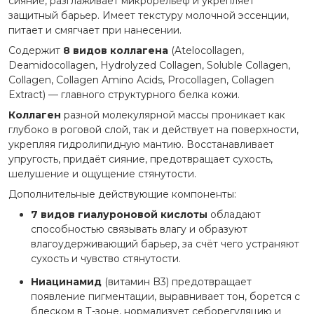
сияние, разглаживает микрорельеф и укрепляет
защитный барьер. Имеет текстуру молочной эссенции,
питает и смягчает при нанесении.
Содержит
8 видов коллагена
(Atelocollagen,
Deamidocollagen, Hydrolyzed Collagen, Soluble Collagen,
Collagen, Collagen Amino Acids, Procollagen, Collagen
Extract) — главного структурного белка кожи.
Коллаген
разной молекулярной массы проникает как
глубоко в роговой слой, так и действует на поверхности,
укрепляя гидролипидную мантию. Восстанавливает
упругость, придаёт сияние, предотвращает сухость,
шелушение и ощущение стянутости.
Дополнительные действующие компоненты:
7 видов гиалуроновой кислоты
обладают
способностью связывать влагу и образуют
влагоудерживающий барьер, за счёт чего устраняют
сухость и чувство стянутости.
Ниацинамид
(витамин B3) предотвращает
появление пигментации, выравнивает тон, борется с
блеском в Т-зоне, нормализует себорегуляцию и