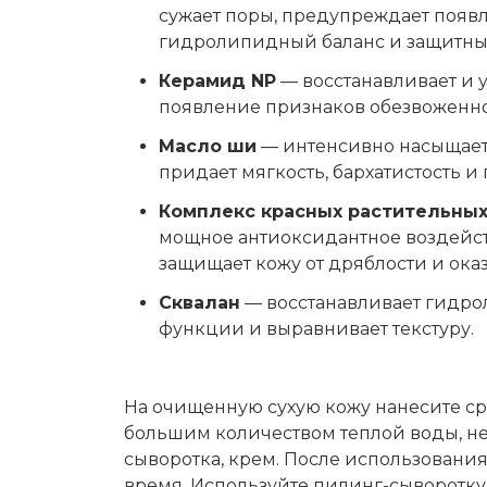
сужает поры, предупреждает появл
гидролипидный баланс и защитны
Керамид NP
— восстанавливает и 
появление признаков обезвоженнос
Масло ши
— интенсивно насыщает 
придает мягкость, бархатистость и 
Комплекс красных растительных
мощное антиоксидантное воздейств
защищает кожу от дряблости и ока
Сквалан
— восстанавливает гидро
функции и выравнивает текстуру.
На очищенную сухую кожу нанесите сред
большим количеством теплой воды, не
сыворотка, крем. После использован
время. Используйте пилинг-сыворотку о