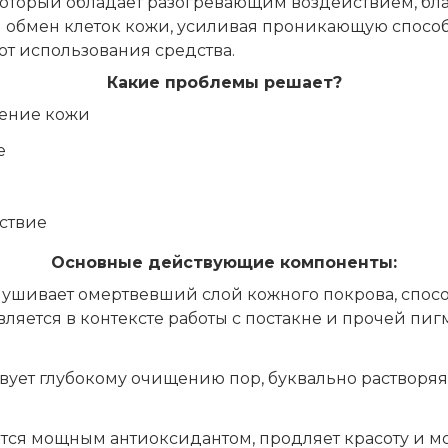
 который обладает разогревающим воздействием, бл
обмен клеток кожи, усиливая проникающую способн
т использования средства.
Какие проблемы решает?
ление кожи
е
ствие
Основные действующие компоненты:
ушивает омертвевший слой кожного покрова, спосо
ляется в контексте работы с постакне и прочей пи
вует глубокому очищению пор, буквально растворяя 
ется мощным антиоксидантом, продляет красоту и м