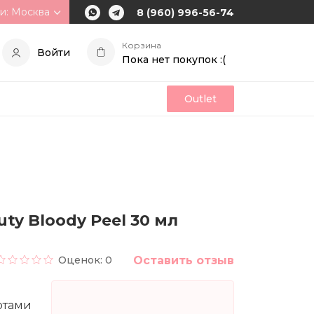
и: Москва
8 (960) 996-56-74
Корзина
Войти
Пока нет покупок :(
Outlet
ty Bloody Peel 30 мл
Оценок: 0
Оставить отзыв
отами