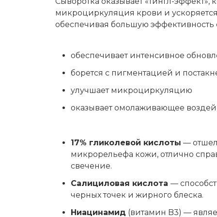
Сыворотка оказывает «тингл-эффект»,
микроциркуляция крови и ускоряется 
обеспечивая большую эффективность о
обеспечивает интенсивное обнов
борется с пигментацией и постакн
улучшает микроциркуляцию
оказывает омолаживающее воздей
17% гликолевой кислоты
— отшел
микрорельефа кожи, отлично справ
свечение.
Салициловая кислота
— способст
черных точек и жирного блеска.
Ниацинамид
(витамин B3) — явля