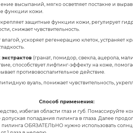
ение высыпаний, мягко осветляет постакне и вырав
е функции кожи.
укрепляет защитные функции кожи, регулирует ги
ти, снижает чувствительность.
влагой, ускоряет регенерацию клеток, устраняет к
гладкость.
 экстрактов
(гранат, помидор, свекла, ацерола, мал
ие, способствует лифтинг-эффекту на коже, помогае
зывает противовоспалительное действие.
липидную вуаль, понижает чувствительность, укре
Способ применения:
ство, избегая области глаз и губ. Помассируйте кож
 допуская попадания пилинга в глаза. Далее продо
ия пилинга ОБЯЗАТЕЛЬНО нужно использовать солнц
т 1 раза в неделю.