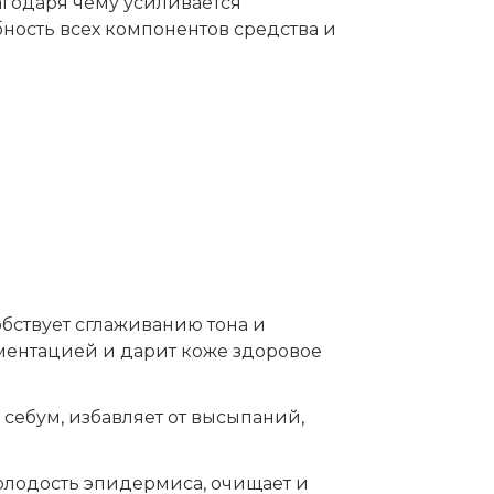
агодаря чему усиливается
ость всех компонентов средства и
бствует сглаживанию тона и
гментацией и дарит коже здоровое
себум, избавляет от высыпаний,
олодость эпидермиса, очищает и