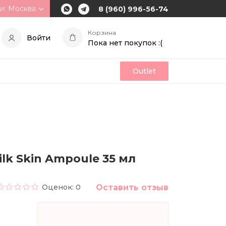
и: Москва
8 (960) 996-56-74
Корзина
Войти
Пока нет покупок :(
Outlet
lk Skin Ampoule 35 мл
Оценок: 0
Оставить отзыв
и