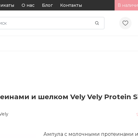
икаты
О нас
Блог
Контакты
В наличи
нами и шелком Vely Vely Protein Si
Vely
Ампула с молочными протеинами 