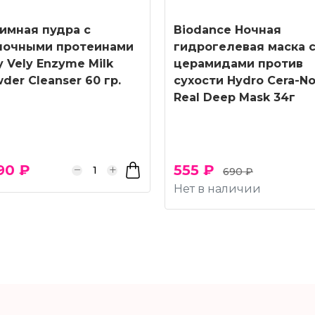
имная пудра с
Biodance Ночная
лочными протеинами
гидрогелевая маска 
y Vely Enzyme Milk
церамидами против
der Cleanser 60 гр.
сухости Hydro Cera-No
Real Deep Mask 34г
90 ₽
555 ₽
690 ₽
Нет в наличии