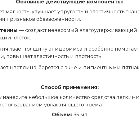
Основные действующие компоненты:
т мягкость, улучшает упругость и эластичность тка
ния признаков обезвоженности.
отеины
— создают невесомый влагоудерживающий б
ции клеток.
ичивает толщину эпидермиса и особенно помогает
, повышает эластичность и плотность.
ает цвет лица, борется с акне и пигментными пятн
.
Способ применения:
у нанесите небольшое количество средства легк
 использованием увлажняющего крема.
Объем:
35 мл