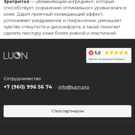
Эритритол
— увлажняющий ингредиент, который
способствует сохранению оптимального уровня влаги в
коже. Дарит приятный охлаждающий эффект,
успокаивает раздражение и покраснения, уменьшает
чувство стянутости и дискомфорта, а также помогает
сделать текстуру кожи более ровной и эластичной.
Сотрудничество
+7 (960) 996 56 74
info@luon.pro
Стать партнером