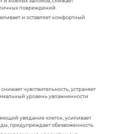
 и кожных заломов, снижает
зличных повреждений.
беливает и оставляет комфортный
снижает чувствительность, устраняет
птимальный уровень увлажненности
дляющий увядание клеток, усиливает
еды, предупреждает обезвоженность.