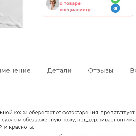
о товаре
специалисту
именение
Детали
Отзывы
В
ной кожи оберегает от фотостарения, препятствуе
й сухую и обезвоженную кожу, поддерживает оптим
й и красноты.