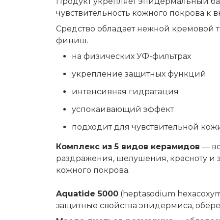
Продукт укрепляет эпидермальный бар
чувствительность кожного покрова к
Средство обладает нежной кремовой те
финиш.
на физических УФ-фильтрах
укрепление защитных функций
интенсивная гидратация
успокаивающий эффект
подходит для чувствительной кож
Комплекс из 5 видов керамидов
— во
раздражения, шелушения, красноту и 
кожного покрова.
Aquatide 5000
(heptasodium hexacoxym
защитные свойства эпидермиса, обере