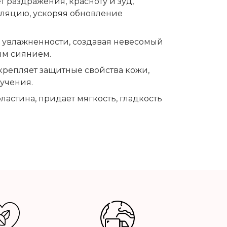
раздражения, красноту и зуд,
уляцию, ускоряя обновление
 увлажненности, создавая невесомый
ым сиянием.
репляет защитные свойства кожи,
учения.
астина, придает мягкость, гладкость