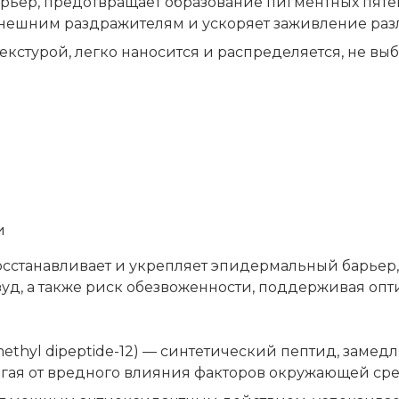
ьер, предотвращает образование пигментных пятен
 внешним раздражителям и ускоряет заживление ра
кстурой, легко наносится и распределяется, не вы
и
сстанавливает и укрепляет эпидермальный барьер, 
зуд, а также риск обезвоженности, поддерживая о
ethyl dipeptide-12) — синтетический пептид, заме
гая от вредного влияния факторов окружающей ср