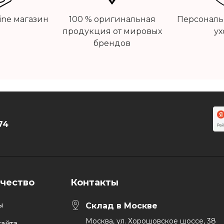
line магазин
100 % оригинальная
Персональ
продукция от мировых
ух
брендов
74
чество
Контакты
ы
Склад в Москве
Москва, ул. Хорошовское шоссе, 38
айта