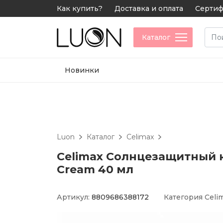
Как купить?
Доставка и оплата
Сертиф
Каталог
Новинки
Luon
Каталог
Celimax
Celimax Солнцезащитный к
Cream 40 мл
Артикул:
8809686388172
Категория
Celi