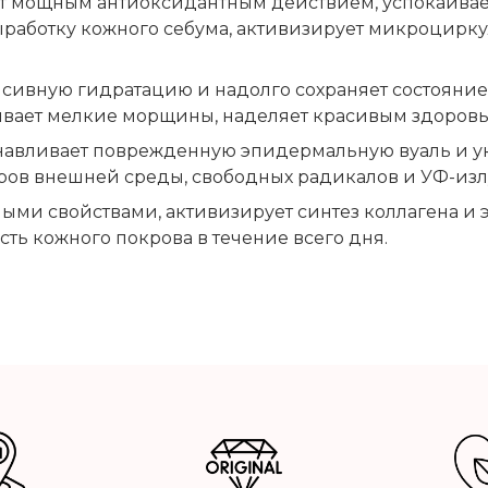
 мощным антиоксидантным действием, успокаивает 
 выработку кожного себума, активизирует микроцирк
сивную гидратацию и надолго сохраняет состояние
вает мелкие морщины, наделяет красивым здоров
навливает поврежденную эпидермальную вуаль и ук
ров внешней среды, свободных радикалов и УФ-изл
ми свойствами, активизирует синтез коллагена и эл
сть кожного покрова в течение всего дня.