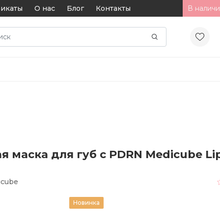
икаты
О нас
Блог
Контакты
В наличи
маска для губ с PDRN Medicube Lip 
icube
Новинка