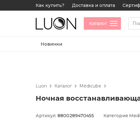
Как купить?
Доставка и оплата
Сертиф
Каталог
Новинки
Luon
Каталог
Medicube
Ночная восстанавливающая 
Артикул:
8800289470455
Категория
Med