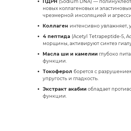
ПДРН
(Sodium DNA) — полинуклеот
новых коллагеновых и эластиновы
чрезмерной инсоляцией и агресси
Коллаген
интенсивно увлажняет, у
4 пептида
(Acetyl Tetrapeptide-5, A
морщины, активируют синтез гиалу
Масла ши и камелии
глубоко пит
функции.
Токоферол
борется с разрушение
упругость и гладкость.
Экстракт акабии
обладает противо
функции.