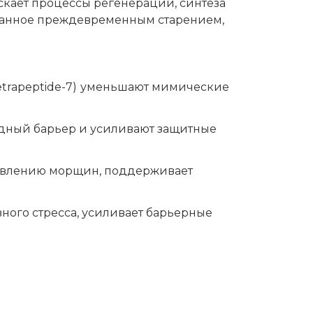
скает процессы регенерации, синтеза
званное преждевременным старением,
etrapeptide-7)
уменьшают мимические
идный барьер и усиливают защитные
оявлению морщин, поддерживает
ного стресса, усиливает барьерные