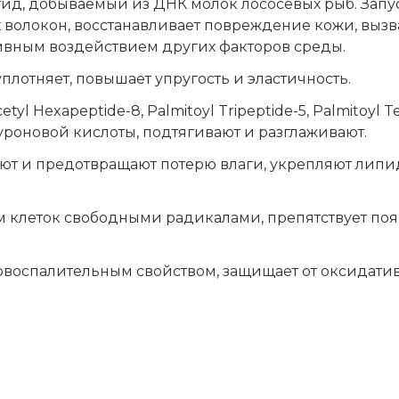
ид, добываемый из ДНК молок лососёвых рыб. Запу
х волокон, восстанавливает повреждение кожи, вы
вным воздействием других факторов среды.
плотняет, повышает упругость и эластичность.
cetyl Hexapeptide-8, Palmitoyl Tripeptide-5, Palmitoyl T
роновой кислоты, подтягивают и разглаживают.
ают и предотвращают потерю влаги, укрепляют лип
м клеток свободными радикалами, препятствует п
воспалительным свойством, защищает от оксидатив