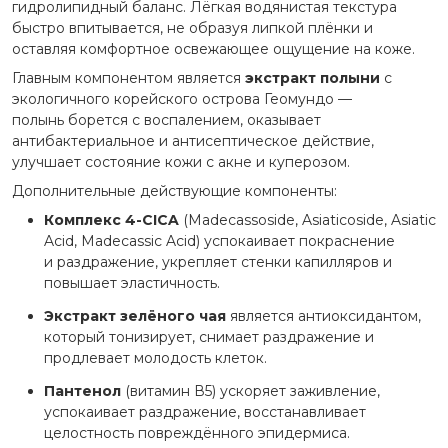
гидролипидный баланс. Лёгкая водянистая текстура
быстро впитывается, не образуя липкой плёнки и
оставляя комфортное освежающее ощущение на коже.
Главным компонентом является
экстракт полыни
с
экологичного корейского острова Геомундо —
полынь борется с воспалением, оказывает
антибактериальное и антисептическое действие,
улучшает состояние кожи с акне и куперозом.
Дополнительные действующие компоненты:
Комплекс 4-CICA
(Madecassoside, Asiaticoside, Asiatic
Acid, Madecassic Acid) успокаивает покраснение
и раздражение, укрепляет стенки капилляров и
повышает эластичность.
Экстракт зелёного чая
является антиоксидантом,
который тонизирует, снимает раздражение и
продлевает молодость клеток.
Пантенол
(витамин В5) ускоряет заживление,
успокаивает раздражение, восстанавливает
целостность повреждённого эпидермиса.