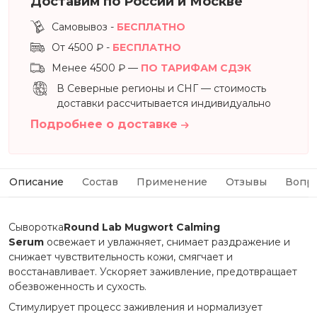
Доставим по России и Москве
Самовывоз -
БЕСПЛАТНО
От 4500 ₽ -
БЕСПЛАТНО
Менее 4500 ₽ —
ПО ТАРИФАМ СДЭК
В Северные регионы и СНГ — стоимость
доставки рассчитывается индивидуально
Подробнее о доставке
Описание
Состав
Применение
Отзывы
Вопр
Сыворотка
Round Lab Mugwort Calming
Serum
освежает и увлажняет, снимает раздражение и
снижает чувствительность кожи, смягчает и
восстанавливает. Ускоряет заживление, предотвращает
обезвоженность и сухость.
Стимулирует процесс заживления и нормализует