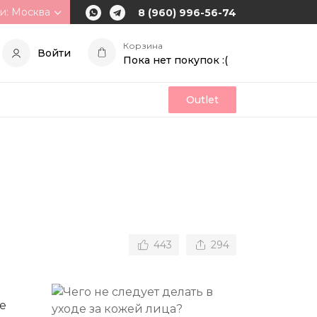
и: Москва
8 (960) 996-56-74
Корзина
Войти
Пока нет покупок :(
Outlet
443
294
не