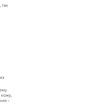
 так
а
их
ему
 кожу,
ния –