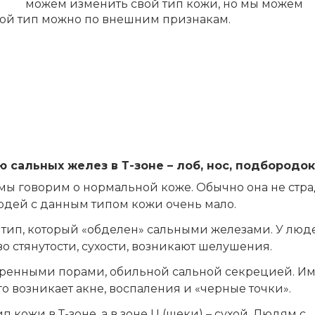
можем изменить свой тип кожи, но мы можем
вой тип можно по внешним признакам.
 сальных желез в Т-зоне – лоб, нос, подбородок
мы говорим о нормальной коже. Обычно она не стра
Людей с данным типом кожи очень мало.
й тип, который «обделен» сальными железами. У люд
во стянутости, сухости, возникают шелушения.
ренными порами, обильной сальной секрецией. И
о возникает акне, воспаления и «черные точки».
кожи в Т-зоне, а в зоне U (щеки) – сухой. Людям с