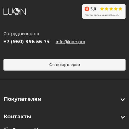
SKIN 1004
UIQ
Vely Vely
VT Cosmetics
Сотрудничество
+7 (960) 996 56 74
info@luon.pro
Макияж
По проблеме
Стать партнером
Уход
Активы
Серии
Покупателям
Контакты