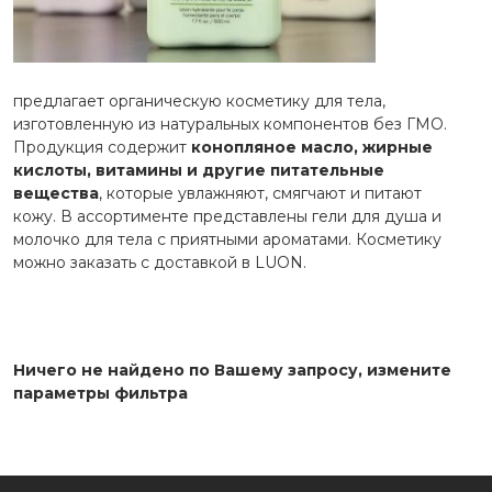
BBIA
Biodance
Celimax
предлагает органическую косметику для тела,
изготовленную из натуральных компонентов без ГМО.
Dr. Althea
Продукция содержит
конопляное масло, жирные
кислоты, витамины и другие питательные
House of HUR
вещества
, которые увлажняют, смягчают и питают
кожу. В ассортименте представлены гели для душа и
Liposomal vitamins
молочко для тела с приятными ароматами. Косметику
LUON
можно заказать с доставкой в LUON.
Ma:nyo
Medicube
Ничего не найдено по Вашему запросу, измените
Raund Lab
параметры фильтра
Real Barrier
Schwanen Garten