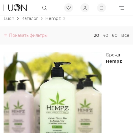
Luon
Каталог
Hempz
Показать фильтры
20
40
60
Все
Категории
Бренд
Витамины и БАДы
Hempz
Не будет больше в продаже
Скидки до 50%
Бренды
Allies of Skin
APRILSKIN
AROCELL
AXIS-Y