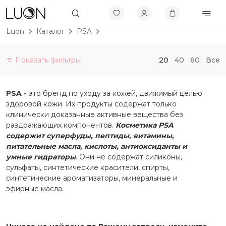
Luon
Каталог
PSA
Показать фильтры
20
40
60
Все
Категории
PSA -
это бренд по уходу за кожей, движимый целью
Витамины и БАДы
здоровой кожи. Их продукты содержат только
Не будет больше в продаже
клинически доказанные активные вещества без
раздражающих компонентов.
Косметика PSA
Скидки до 50%
содержит суперфуды, пептиды, витамины,
Бренды
питательные масла, кислоты, антиоксиданты и
умные гидраторы
. Они не содержат силиконы,
Allies of Skin
сульфаты, синтетические красители, спирты,
синтетические ароматизаторы, минеральные и
APRILSKIN
эфирные масла.
AROCELL
AXIS-Y