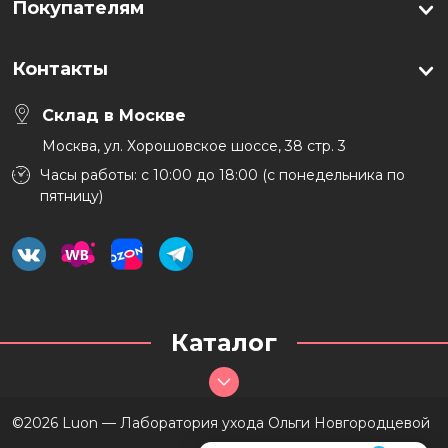
SKIN 1004
Покупателям
UIQ
Контакты
Vely Vely
VT Cosmetics
Склад в Москве
Москва, ул. Хорошовское шоссе, 38 стр. 3
Макияж
Часы работы: с 10:00 до 18:00 (с понедельника по
По проблеме
пятницу)
Уход
Активы
Серии
Каталог
©2026 Luon — Лаборатория ухода Ольги Новгородцевой