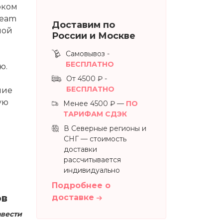
оком
ream
Доставим по
ной
России и Москве
Самовывоз -
БЕСПЛАТНО
ю.
От 4500 ₽ -
БЕСПЛАТНО
ние
ую
Менее 4500 ₽ —
ПО
ТАРИФАМ СДЭК
В Северные регионы и
СНГ — стоимость
доставки
рассчитывается
индивидуально
Подробнее о
ов
доставке
авести