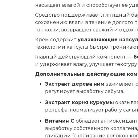
насыщает влагой и способствует её у
Средство поддерживает липидный барь
сохранению влаги в течение долгого 
тон кожи, возвращает свежий и отдох
Крем содержит
увлажняющие капсу
технологии капсулы быстро проникают
Главный действующий компонент —
б
и удерживает влагу, улучшает текстур
Дополнительные действующие ком
Экстракт дерева ним
заживляет, 
регулирует выработку себума.
Экстракт корня куркумы
оказывае
рельефа, нормализует работу сальн
Витамин С
обладает антиоксидан
выработку собственного коллагена
гликации (склеивание волокон ко