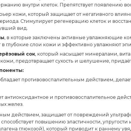
держанию внутри клеток. Препятствует появлению во
ер кожи, который защищает от негативного влияни
периода. Стимулирует регенерацию клеток и восст
нувший вид.
лы
, в которые заключены активные увлажняющие ко
 в глубокие слои кожи и эффективно увлажняют эп
ерёзовый сок
, который насыщает минералами, вит
у кожи, предотвращает сухость и шелушение, придаёт
поненты:
обладает противовоспалительным действием, делае
т антиоксидантное и противовоспалительное дейс
ых желез.
тным действием, защищает от повреждений ультраф
, способствует повышению эластичности, упругости 
ллагена глюкозой), который приводит к раннему у