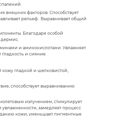
спалений.
я внешних факторов. Способствует
анавливает рельеф. Выравнивает общий
мпоненты. Благодаря особой
идермис.
аминами и аминокислотами. Увлажняет
 гладкость и сияние.
т кожу гладкой и шелковистой,
твие, способствует выравниванию
иолетовым излучением, стимулирует
и увлажненности, замедляет процесс
вяданию кожи, уменьшает пигментные