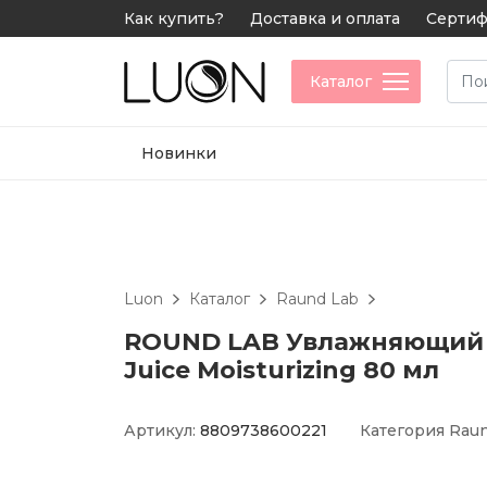
Как купить?
Доставка и оплата
Сертиф
Каталог
Новинки
Luon
Каталог
Raund Lab
ROUND LAB Увлажняющий к
Juice Moisturizing 80 мл
Артикул:
8809738600221
Категория
Raun