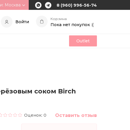
и: Москва
8 (960) 996-56-74
Корзина
Войти
Пока нет покупок :(
Outlet
рёзовым соком Birch
Оценок: 0
Оставить отзыв