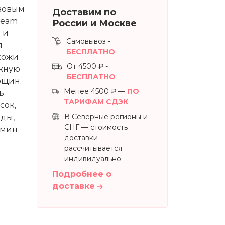
зовым
Доставим по
ream
России и Москве
 и
Самовывоз -
я
БЕСПЛАТНО
кожи
От 4500 ₽ -
ежную
БЕСПЛАТНО
рщин.
Менее 4500 ₽ —
ПО
ь
ТАРИФАМ СДЭК
сок,
В Северные регионы и
иды,
СНГ — стоимость
амин
доставки
рассчитывается
индивидуально
Подробнее о
доставке