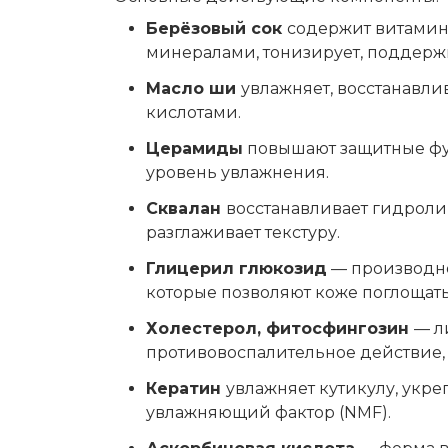
Берёзовый сок
содержит витамины
минералами, тонизирует, поддержи
Масло ши
увлажняет, восстанавли
кислотами.
Церамиды
повышают защитные фу
уровень увлажнения.
Сквалан
восстанавливает гидрол
разглаживает текстуру.
Глицерил глюкозид
— производно
которые позволяют коже поглощать 
Холестерол, фитосфингозин
— л
противовоспалительное действие,
Кератин
увлажняет кутикулу, укр
увлажняющий фактор (NMF).