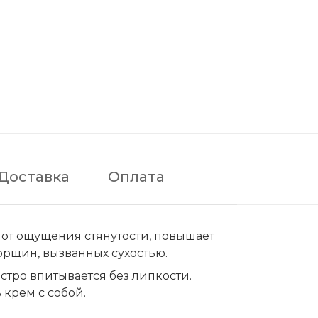
Доставка
Оплата
т от ощущения стянутости, повышает
рщин, вызванных сухостью.
тро впитывается без липкости.
 крем с собой.