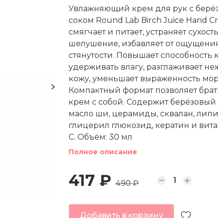
Увлажняющий крем для рук с берё
соком Round Lab Birch Juice Hand C
смягчает и питает, устраняет сухость
шелушение, избавляет от ощущени
стянутости. Повышает способность 
удерживать влагу, разглаживает н
кожу, уменьшает выраженность мо
Компактный формат позволяет брат
крем с собой. Содержит берёзовый 
масло ши, церамиды, сквалан, лип
глицерил глюкозид, кератин и вит
C. Объём: 30 мл
Полное описание
417 ₽
490 ₽
Добавить в корзину