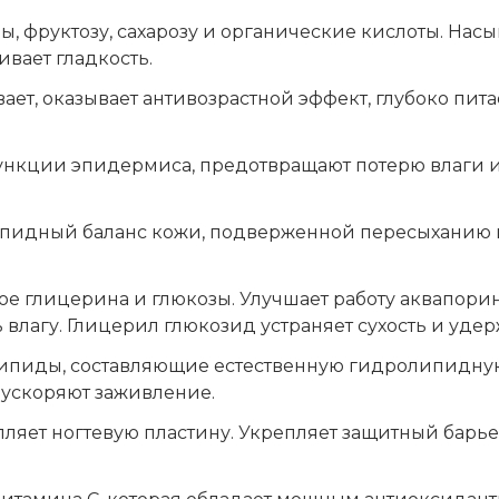
, фруктозу, сахарозу и органические кислоты. На
вает гладкость.
вает, оказывает антивозрастной эффект, глубоко пи
нкции эпидермиса, предотвращают потерю влаги и
ипидный баланс кожи, подверженной пересыханию 
е глицерина и глюкозы. Улучшает работу аквапорин
влагу. Глицерил глюкозид устраняет сухость и удерж
ипиды, составляющие естественную гидролипидну
 ускоряют заживление.
епляет ногтевую пластину. Укрепляет защитный барь