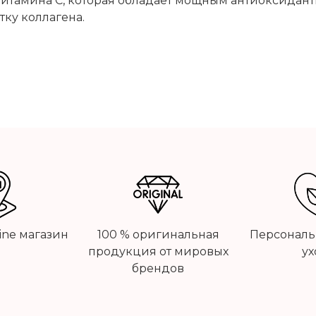
итамина C, которая обладает мощным антиоксидант
ку коллагена.
line магазин
100 % оригинальная
Персональ
продукция от мировых
ух
брендов