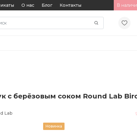
икаты
О нас
Блог
Контакты
В наличи
 с берёзовым соком Round Lab Birc
d Lab
Новинка