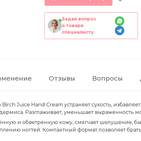
Задай вопрос
о товаре
специалисту
именение
Отзывы
Вопросы
irch Juice Hand Cream устраняет сухость, избавляе
ермиса. Разглаживает, уменьшает выраженность мо
нную и обветренную кожу, смягчает шелушение, быс
еплению ногтей. Компактный формат позволяет брать